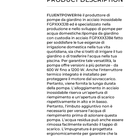
FLUENTPOWER®
è il produttore di
pompe da giardino in acciaio inossidabile
FGPXXX3JB ed è specializzato nella
produzione e nello sviluppo di pompe per
acqua domestiche.
Il
pompa da giardino
con custodia in acciaio FGPXXX3JB
è fatto
per soddisfare le tue esigenze di
irrigazione domestica nella tua vita
quotidiana, sia che si tratti di irrigare il tuo
giardino o di trasferire l'acqua nella tua
piscina. Per garantire tale versatilità, la
pompa offre versioni a più potenze - da
600 W fino a 1200 W. Anche l'interruttore
termico integrato è installato per
proteggere il motore dal sovraccarico.
Pertanto, viene fornita la lunga durata
della pompa. L'alloggiamento in acciaio
inossidabile riserva un'apertura di
riempimento e un'apertura di scarico
rispettivamente in alto e in basso.
Pertanto, l'imbuto aggiuntivo non è
necessario per versare l'acqua di
riempimento prima di azionare questa
pompa. L'acqua residua può anche essere
rimossa facilmente svitando il tappo di
scarico. L'impugnatura è progettata
ergonomicamente per garantire che la