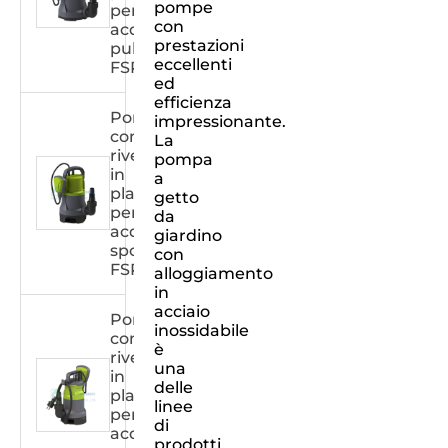
pompe
per
con
acque
prestazioni
pulite
eccellenti
FSPXXX31C
ed
efficienza
Pompa
impressionante.
con
La
rivestimento
pompa
in
a
plastica
getto
per
da
acqua
giardino
sporca
con
FSPXXX31DW
alloggiamento
in
acciaio
Pompa
inossidabile
con
è
rivestimento
una
in
delle
plastica
linee
per
di
acqua
prodotti