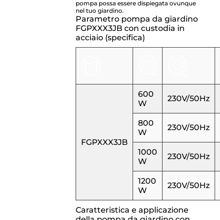
pompa possa essere dispiegata ovunque
nel tuo giardino.
Parametro pompa da giardino
FGPXXX3JB con custodia in
acciaio (specifica)
600
230V/50Hz
W
800
230V/50Hz
W
FGPXXX3JB
1000
230V/50Hz
W
1200
230V/50Hz
W
Caratteristica e applicazione
della pompa da giardino con