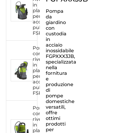
in
plastica
Pompa
per
da
acqua
giardino
pulita
con
FSPXXX33C
custodia
in
acciaio
Pompa
inossidabile
con
FGPXXX3JB,
rivestimento
specializzata
in
nella
plastica
fornitura
per
e
acqua
produzione
pulita
di
FSPXXX32C
pompe
domestiche
versatili,
Pompa
offre
con
ottimi
rivestimento
prodotti
in
per
plastica