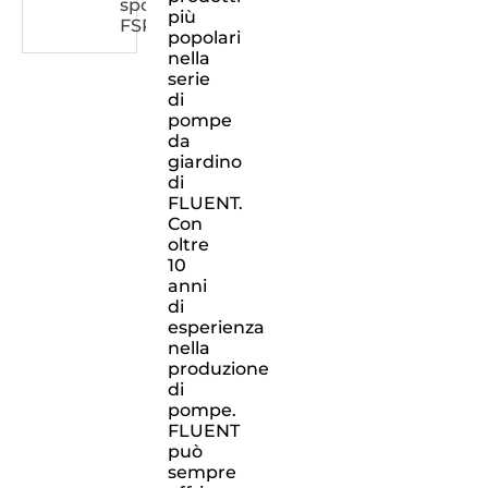
sporca
più
FSPXXX32DW
popolari
nella
serie
di
pompe
da
giardino
di
FLUENT.
Con
oltre
10
anni
di
esperienza
nella
produzione
di
pompe.
FLUENT
può
sempre