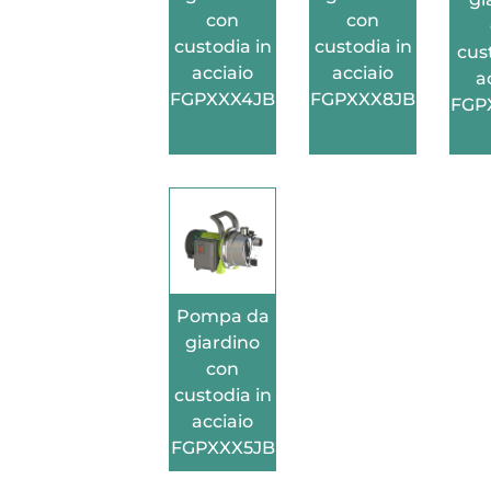
con
con
custodia in
custodia in
cus
acciaio
acciaio
a
FGPXXX4JB
FGPXXX8JB
FGP
Pompa da
giardino
con
custodia in
acciaio
FGPXXX5JB