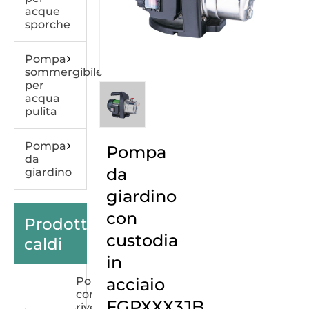
acque
sporche
Pompa
sommergibile
per
acqua
pulita
Pompa
Pompa
da
da
giardino
giardino
con
Prodotti
custodia
caldi
in
Pompa
acciaio
con
FGPXXX3JB
rivestimento