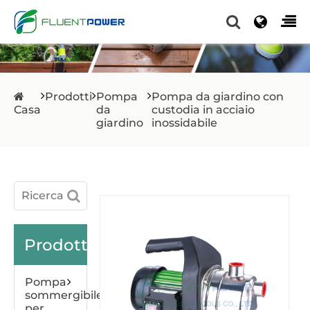
Prodotti
Pompa
Pompa da giardino con
Casa
da
custodia in acciaio
giardino
inossidabile
Prodotti
Pompa
sommergibile
per